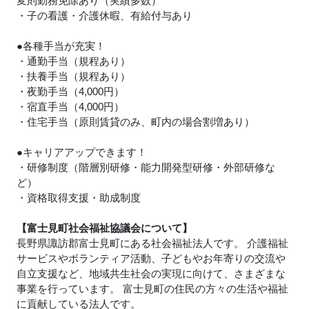
変則勤務免除あり（実績多数）
・子の看護・介護休暇、有給付与あり
●各種手当が充実！
・通勤手当（規程あり）
・扶養手当（規程あり）
・夜勤手当（4,000円）
・宿直手当（4,000円）
・住宅手当（原則賃貸のみ、町内の場合割増あり）
●キャリアアップできます！
・研修制度（階層別研修・能力開発型研修・外部研修な
ど）
・資格取得支援・助成制度
【富士見町社会福祉協議会について】
長野県諏訪郡富士見町にある社会福祉法人です。 介護福祉
サービスやボランティア活動、子どもやお年寄りの交流や
自立支援など、地域共生社会の実現に向けて、さまざまな
事業を行っています。 富士見町の住民の方々の生活や福祉
に貢献している法人です。