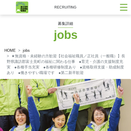
RECRUITING
募集詳細
jobs
HOME
jobs
★
無資格・未経験の方歓迎【社会福祉職員／正社員（一般職）】長
野県諏訪郡富士見町の福祉に関わる仕事 ●育児・介護の支援制度充
実 ●各種手当充実 ●各種研修制度あり ●資格取得支援・助成制度
あり ●働きやすい職場です ●第二新卒歓迎